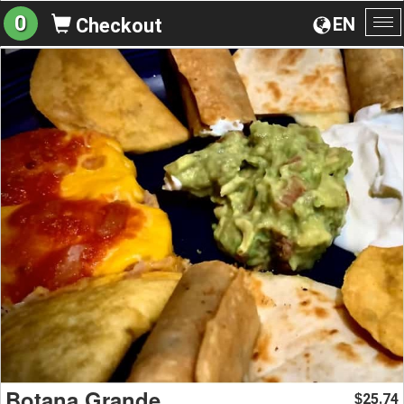
0
EN
Checkout
To
na
Botana Grande
25.74
$